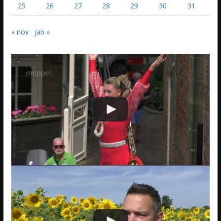
25
26
27
28
29
30
31
« nov
jan »