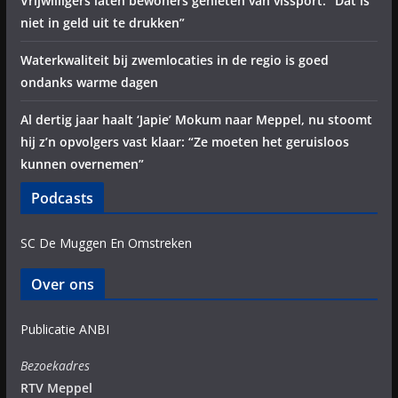
Vrijwilligers laten bewoners genieten van vissport: “Dat is
niet in geld uit te drukken”
Waterkwaliteit bij zwemlocaties in de regio is goed
ondanks warme dagen
Al dertig jaar haalt ‘Japie’ Mokum naar Meppel, nu stoomt
hij z’n opvolgers vast klaar: “Ze moeten het geruisloos
kunnen overnemen”
Podcasts
SC De Muggen En Omstreken
Over ons
Publicatie ANBI
Bezoekadres
RTV Meppel