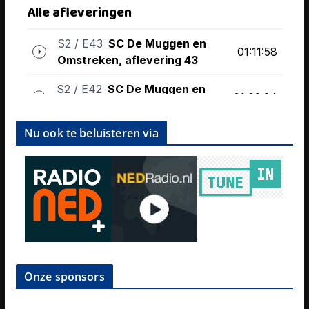
Nu ook te beluisteren via
Onze sponsors