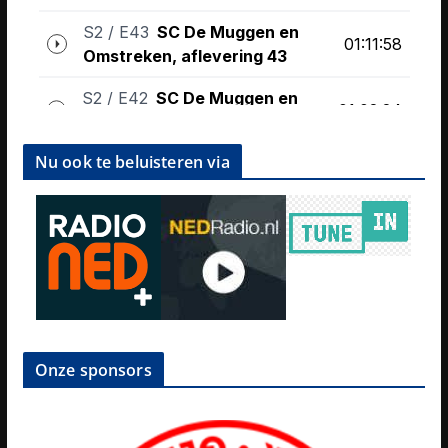
Nu ook te beluisteren via
Onze sponsors