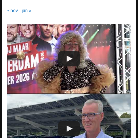
« nov
jan »