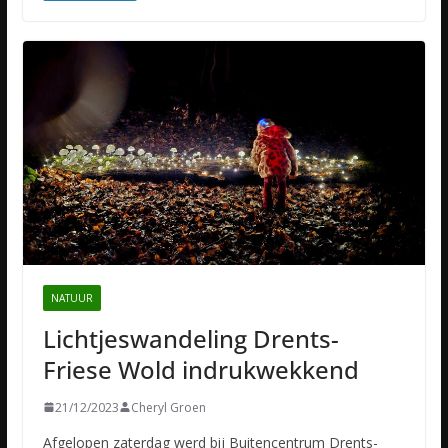
NATUUR
Lichtjeswandeling Drents-
Friese Wold indrukwekkend
21/12/2023
Cheryl Groen
Afgelopen zaterdag werd bij Buitencentrum Drents-