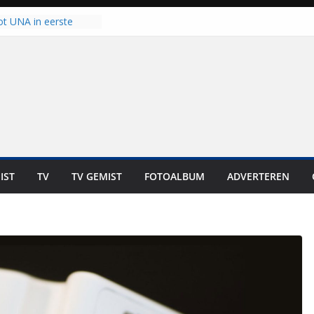
ot UNA in eerste
de Eurojackpot KNVB
k Isala Meppel met
nepanelen in gebruik
oscoop in
“Dit is altijd een
weest”
 zich op voor
en: internationale
staan voor de deur
IST
TV
TV GEMIST
FOTOALBUM
ADVERTEREN
ten bewoners genieten
t is niet in geld uit te