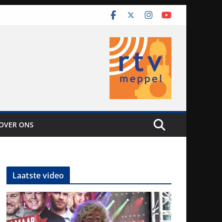
OVER ONS
Laatste video