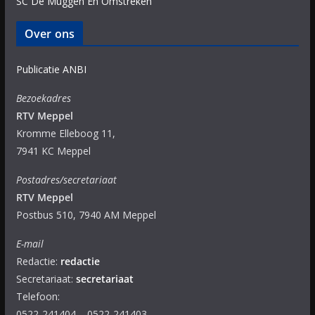
SC De Muggen En Omstreken
Over ons
Publicatie ANBI
Bezoekadres
RTV Meppel
Kromme Elleboog 11,
7941 KC Meppel
Postadres/secretariaat
RTV Meppel
Postbus 510, 7940 AM Meppel
E-mail
Redactie:
redactie
Secretariaat:
secretariaat
Telefoon:
0522-241404 – 0522-241403