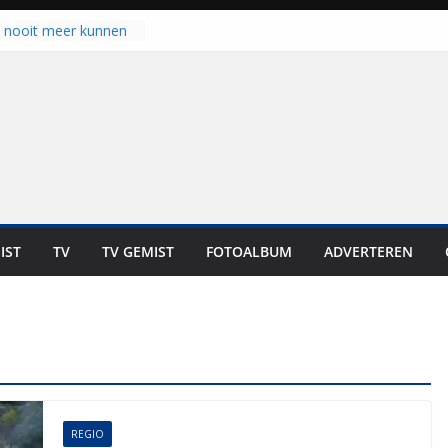
 zich op voor
en: internationale
staan voor de deur
u nooit meer kunnen
gloort er toch weer
aal is nog niet klaar”
ot UNA in eerste
de Eurojackpot KNVB
k Isala Meppel met
nepanelen in gebruik
oscoop in
IST
TV
TV GEMIST
FOTOALBUM
ADVERTEREN
“Dit is altijd een
weest”
REGIO