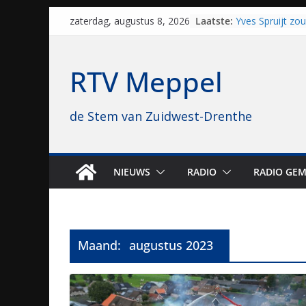
Staphorst maakt
Skip
Laatste:
brullende motor
zaterdag, augustus 8, 2026
to
grasbaanraces 
Yves Spruijt zo
content
voetballen, nu 
RTV Meppel
hoop: “Mijn verh
VV Staphorst lo
kwalificatieron
de Stem van Zuidwest-Drenthe
Beker
Nieuw zonnepar
bijna 1.000 zon
genomen
Luxor neemt bi
NIEUWS
RADIO
RADIO GEM
Hoogeveen over: 
topbioscoop ge
Maand:
augustus 2023