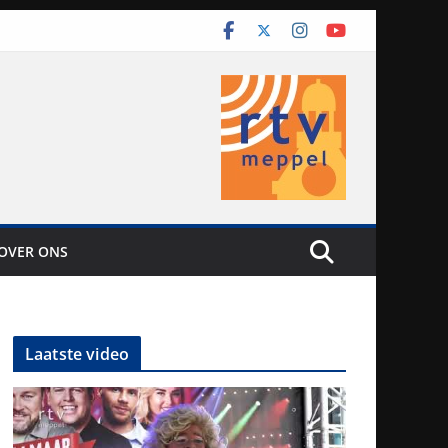
OVER ONS
Laatste video