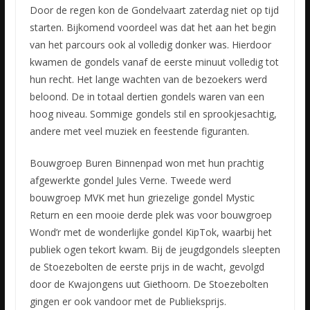
Door de regen kon de Gondelvaart zaterdag niet op tijd
starten. Bijkomend voordeel was dat het aan het begin
van het parcours ook al volledig donker was. Hierdoor
kwamen de gondels vanaf de eerste minuut
volledig tot
hun recht. Het lange wachten van de bezoekers werd
beloond. De in totaal dertien gondels waren van een
hoog niveau. Sommige gondels stil en sprookjesachtig,
andere met veel muziek en feestende figuranten.
Bouwgroep Buren Binnenpad won met hun prachtig
afgewerkte gondel Jules Verne. Tweede werd
bouwgroep MVK met hun griezelige gondel Mystic
Return en een mooie derde plek was voor bouwgroep
Wond’r met de wonderlijke gondel KipTok, waarbij het
publiek ogen tekort kwam. Bij de jeugdgondels sleepten
de Stoezebolten de eerste prijs in de wacht, gevolgd
door de Kwajongens uut Giethoorn. De Stoezebolten
gingen er ook vandoor met de Publieksprijs.