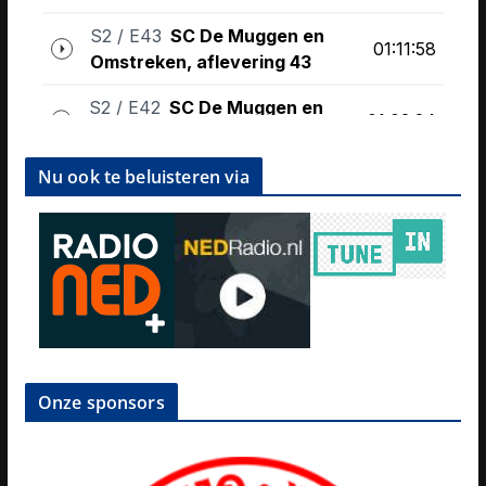
Nu ook te beluisteren via
Onze sponsors