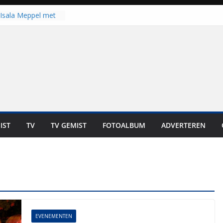
Isala Meppel met
panelen in gebruik
coop in
it is altijd een
est”
ich op voor
: internationale
aan voor de deur
n bewoners genieten
s niet in geld uit te
IST
TV
TV GEMIST
FOTOALBUM
ADVERTEREN
 zwemlocaties in de
danks warme dagen
EVENEMENTEN