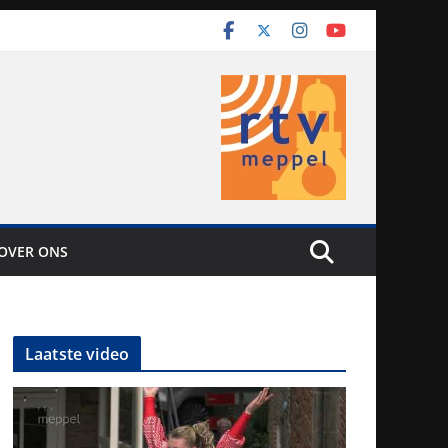
OVER ONS
Laatste video