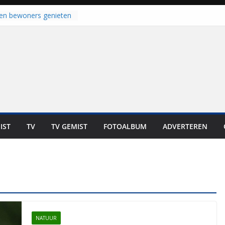
laten bewoners genieten
Dat is niet in geld uit te
 bij zwemlocaties in de
 ondanks warme dagen
 haalt ‘Japie’ Mokum
u stoomt hij z’n
 klaar: “Ze moeten het
unnen overnemen”
an klaar voor warme
van Staphorst
oogeveen en Balkbrug
IST
TV
TV GEMIST
FOTOALBUM
ADVERTEREN
us gesloten
NATUUR