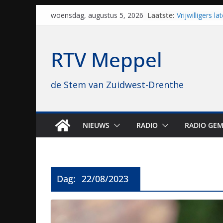
Skip
Laatste:
Vrijwilligers 
woensdag, augustus 5, 2026
to
van vissport: “
drukken”
content
Waterkwaliteit
RTV Meppel
regio is goed
Al dertig jaar
naar Meppel, n
de Stem van Zuidwest-Drenthe
opvolgers vast
geruisloos k
Sproeiers sta
editie 4 mijl 
N48 tussen H
NIEUWS
RADIO
RADIO GEM
tot 29 august
Dag:
22/08/2023