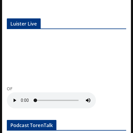
Luister Live
OF
Podcast TorenTalk