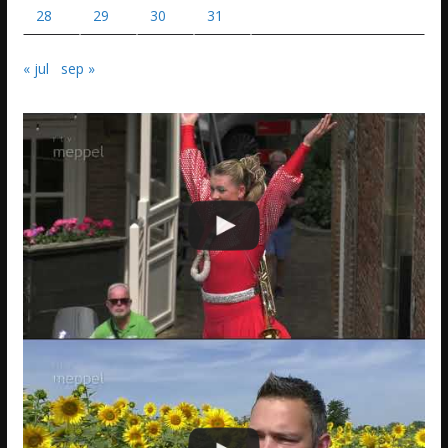
28
29
30
31
« jul
sep »