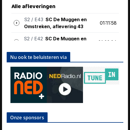
Nu ook te beluisteren via
Onze sponsors