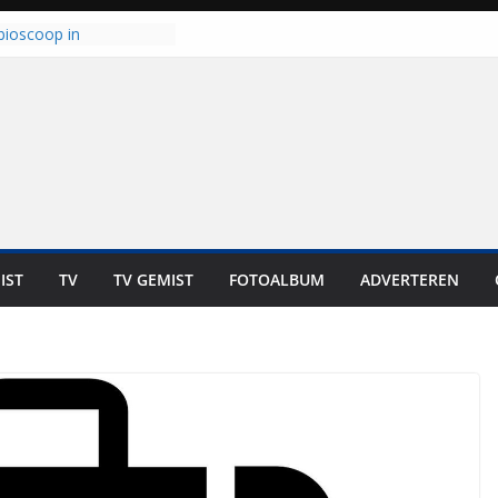
 haalt ‘Japie’ Mokum
nu stoomt hij z’n
t klaar: “Ze moeten het
unnen overnemen”
bioscoop in
: “Dit is altijd een
geweest”
kt zich op voor
oren: internationale
s staan voor de deur
laten bewoners genieten
Dat is niet in geld uit te
IST
TV
TV GEMIST
FOTOALBUM
ADVERTEREN
t bij zwemlocaties in de
d ondanks warme dagen