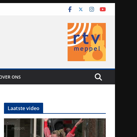
OVER ONS
Laatste video