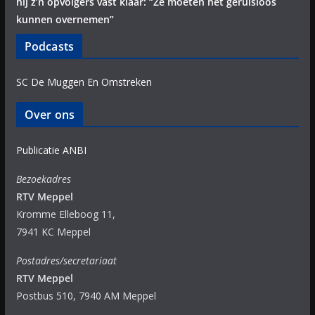
hij z’n opvolgers vast klaar: “Ze moeten het geruisloos
kunnen overnemen”
Podcasts
SC De Muggen En Omstreken
Over ons
Publicatie ANBI
Bezoekadres
RTV Meppel
Kromme Elleboog 11,
7941 KC Meppel
Postadres/secretariaat
RTV Meppel
Postbus 510, 7940 AM Meppel