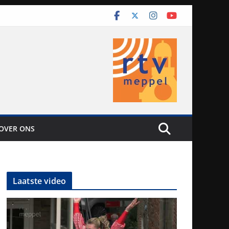
OVER ONS
Laatste video