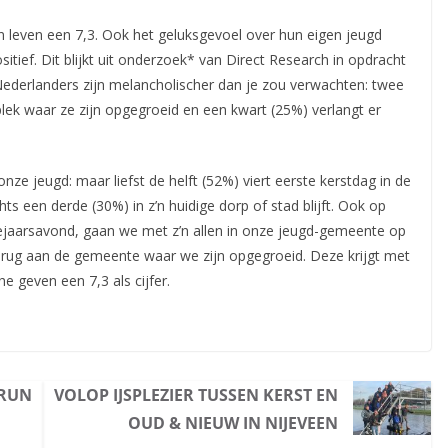
n leven een 7,3. Ook het geluksgevoel over hun eigen jeugd
ief. Dit blijkt uit onderzoek* van Direct
Research in opdracht
 Nederlanders zijn melancholischer dan je zou verwachten: twee
lek waar ze zijn opgegroeid en een kwart (25%) verlangt er
ze jeugd: maar liefst de helft (52%) viert eerste kerstdag in de
hts een derde (30%) in z’n huidige dorp of stad blijft. Ook op
jaarsavond, gaan we met z’n allen in onze jeugd-gemeente op
erug aan de gemeente waar we zijn opgegroeid. Deze krijgt met
 geven een 7,3 als cijfer.
 RUN
VOLOP IJSPLEZIER TUSSEN KERST EN
OUD & NIEUW IN NIJEVEEN