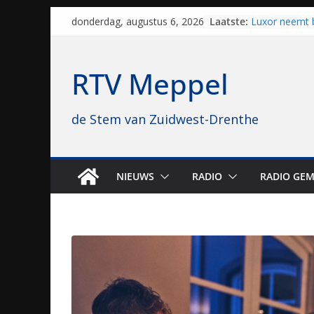
Skip
Laatste:
Luxor neemt 
donderdag, augustus 6, 2026
to
Hoogeveen over
topbioscoop 
content
Staphorst maa
RTV Meppel
brullende mot
grasbaanrace
Vrijwilligers 
de Stem van Zuidwest-Drenthe
van vissport: “
drukken”
Waterkwalitei
regio is goe
Al dertig jaar
NIEUWS
RADIO
RADIO GEM
naar Meppel, 
opvolgers vas
geruisloos k