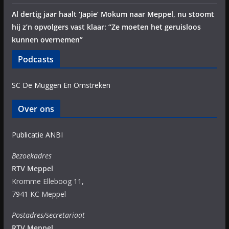
Al dertig jaar haalt ‘Japie’ Mokum naar Meppel, nu stoomt
hij z’n opvolgers vast klaar: “Ze moeten het geruisloos
kunnen overnemen”
Podcasts
SC De Muggen En Omstreken
Over ons
Publicatie ANBI
Bezoekadres
RTV Meppel
Kromme Elleboog 11,
7941 KC Meppel
Postadres/secretariaat
RTV Meppel