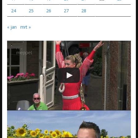
24
25
26
27
28
« jan
mrt »