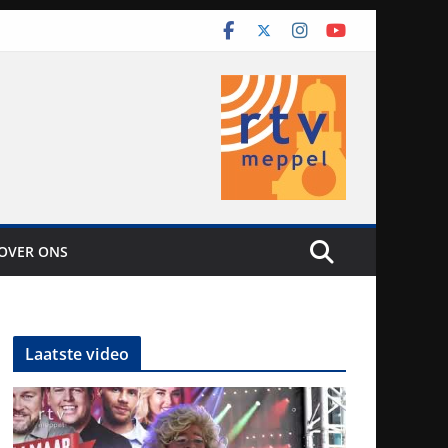
OVER ONS
Laatste video