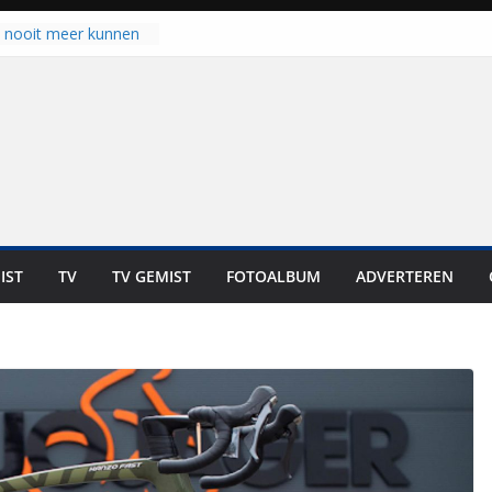
u nooit meer kunnen
gloort er toch weer
aal is nog niet klaar”
ot UNA in eerste
de Eurojackpot KNVB
k Isala Meppel met
nepanelen in gebruik
oscoop in
“Dit is altijd een
weest”
IST
TV
TV GEMIST
FOTOALBUM
ADVERTEREN
 zich op voor
en: internationale
staan voor de deur