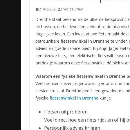
21/02/2025
Fred de Vries
Drenthe staat bekend als de ultieme fietsprovinci
de bossen, de heidevelden verkent of de historisc
dagelijkse leven. Een kwalitatieve fiets maakt dez
betrouwbare
fietsenwinkel in Drenthe
te vinden 
advies en goede service biedt. Bij Anjo Jager Fiets
een nieuwe fiets, een elektrische fiets wilt leasen
ontdek je waarom deze fietsenwinkel dé plek voor 
Waarom een fysieke fietsenwinkel in Drenthe be
Veel mensen kiezen tegenwoordig voor online aank
service cruciaal. Drenthe heeft een gevarieerd lands
fysieke
fietsenwinkel in Drenthe
kun je:
Fietsen uitproberen
Voel direct hoe een fiets rijdt en of hij bij
Persoonlijk advies krijgen