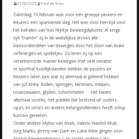
21/02/2025
Fred de Vries
Zaterdag 15 februari was voor een groepje peuters en
kleuters een spannende dag. Het was voor hen tijd voor
het behalen van hun Nijntje Beweegdiploma. Al enige
tijd “trainen” zij in de wekelijkse lessen alle
basisonderdelen van bewegen door het doen van leuke
oefeningen en spelletjes. Zo leren zij op een
verantwoorde manier bewegen met veel variatie!
In sporthal Koedijkslanden hebben de peuters en
kleuters laten zien wat zij allemaal al geleerd hebben
van juf Anita. Rollen, springen, klimmen, mikken,
touwzwaaien, glijden, schommelen … het kwam
allemaal voorbij. Het publiek dat bestond uit ouders,
opa’s en oma’s en andere belangstellenden, heeft volop
kunnen genieten.
Onder andere Mylou van Beek, Valerio Nashid Khali,
Jorg Marks, Jimmy van Dam en Lana Wink gingen voor
Nijntje Beweegdiploma 1 en onder andere Cato