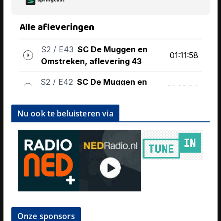
Nu ook te beluisteren via
Onze sponsors