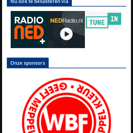
Nu ook te beluisteren via
Onze sponsors