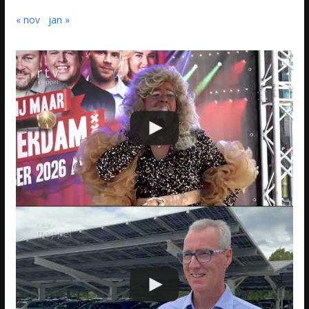
« nov
jan »