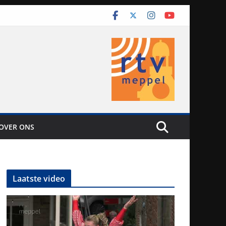
OVER ONS
Laatste video