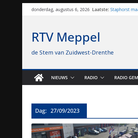
Skip
Laatste:
Staphorst maa
donderdag, augustus 6, 2026
to
brullende mot
grasbaanrace
content
Vrijwilligers 
RTV Meppel
van vissport: “
drukken”
Waterkwalitei
de Stem van Zuidwest-Drenthe
regio is goe
Al dertig jaar
naar Meppel, 
opvolgers vas
geruisloos k
NIEUWS
RADIO
RADIO GEM
Sproeiers sta
editie 4 mijl 
Dag:
27/09/2023