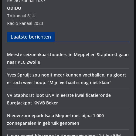
RADIO kanaal 1087
ODIDO
TV kanaal 814
Radio kanaal 2023
Laatste berichten
Meeste seizoenkaarthouders in Meppel en Staphorst gaan
naar PEC Zwolle
Yves Spruijt zou nooit meer kunnen voetballen, nu gloort
er toch weer hoop: “Mijn verhaal is nog niet klaar”
VV Staphorst loot UNA in eerste kwalificatieronde
Eurojackpot KNVB Beker
Nieuw zonnepark Isala Meppel met bijna 1.000
zonnepanelen in gebruik genomen
Luxor neemt bioscoop in Hoogeveen over: “Dit is altijd