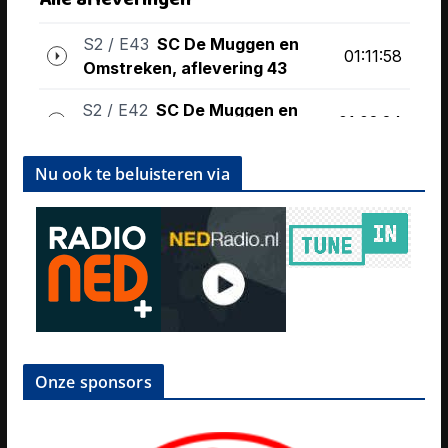
Nu ook te beluisteren via
Onze sponsors