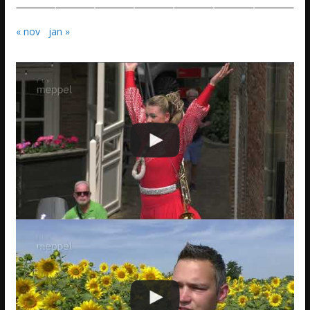
« nov
jan »