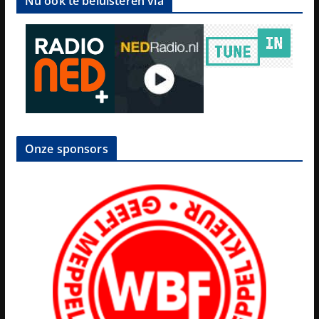
Nu ook te beluisteren via
Onze sponsors