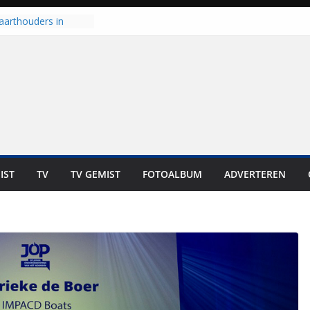
aarthouders in
orst gaan naar PEC
 nooit meer kunnen
oort er toch weer
l is nog niet klaar”
t UNA in eerste
e Eurojackpot KNVB
 Isala Meppel met
epanelen in gebruik
IST
TV
TV GEMIST
FOTOALBUM
ADVERTEREN
scoop in
Dit is altijd een
eest”