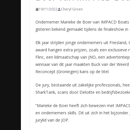
19/11/2022
Cheryl Groen
Ondernemer Marieke de Boer van IMPACD Boats h
gisteren bekend gemaakt tijdens de finaleshow in
Elk jaar strijden jonge ondernemers
uit Friesland,
award hangen extra prijzen, zoals een exclusieve 
Flinc, een lidmaatschap van JNO, een advertentie
winnaar van dit jaar maakten Buck van der Weerd 
Reconcept (Groningen) kans op de titel.
De jury, bestaande uit zakelijke professionals, he
SharkTank, scans door Deloitte en bedrijfsbezoek
“Marieke de Boer heeft zich bewezen met IMPACD 
en ondernemers skills. Dit uit zich in het bijzon
jurylid van de JOP.