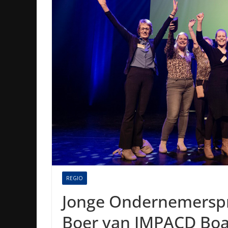
REGIO
Jonge Ondernemerspr
Boer van IMPACD Boa