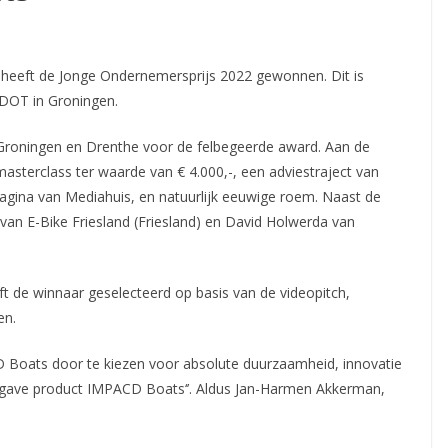
eeft de Jonge Ondernemersprijs 2022 gewonnen. Dit is
 DOT in Groningen.
 Groningen en Drenthe voor de felbegeerde award. Aan de
masterclass ter waarde van € 4.000,-, een adviestraject van
pagina van Mediahuis, en natuurlijk eeuwige roem. Naast de
van E-Bike Friesland (Friesland) en David Holwerda van
eft de winnaar geselecteerd op basis van de videopitch,
en.
Boats door te kiezen voor absolute duurzaamheid, innovatie
der gave product IMPACD Boats‘’. Aldus Jan-Harmen Akkerman,