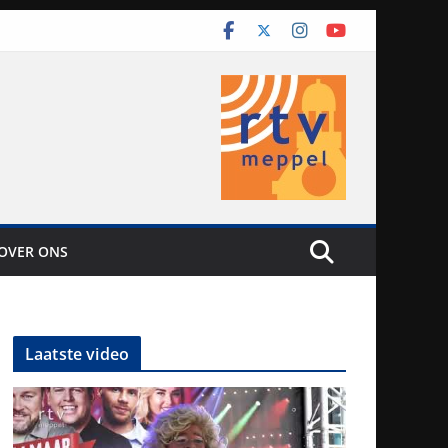
OVER ONS
Laatste video