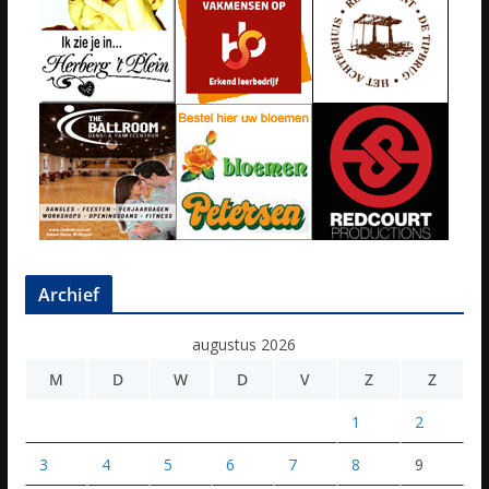
Archief
augustus 2026
M
D
W
D
V
Z
Z
1
2
3
4
5
6
7
8
9