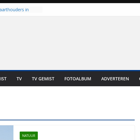
aarthouders in
orst gaan naar PEC
 nooit meer kunnen
oort er toch weer
l is nog niet klaar”
t UNA in eerste
e Eurojackpot KNVB
 Isala Meppel met
epanelen in gebruik
IST
TV
TV GEMIST
FOTOALBUM
ADVERTEREN
scoop in
Dit is altijd een
eest”
NATUUR