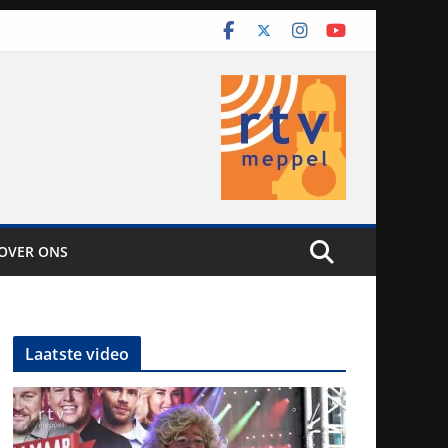
OVER ONS
Laatste video