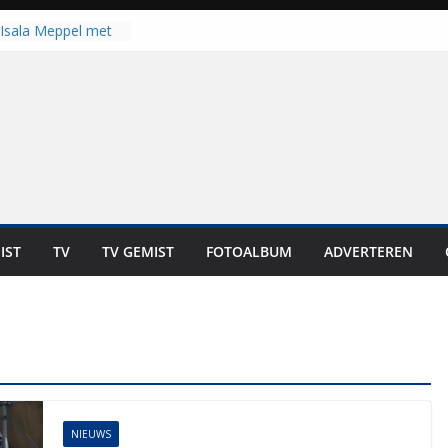
Isala Meppel met
panelen in gebruik
coop in
it is altijd een
est”
ich op voor
: internationale
aan voor de deur
n bewoners genieten
s niet in geld uit te
IST
TV
TV GEMIST
FOTOALBUM
ADVERTEREN
 zwemlocaties in de
danks warme dagen
NIEUWS