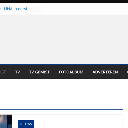
ot UNA in eerste
de Eurojackpot KNVB
k Isala Meppel met
nepanelen in gebruik
oscoop in
“Dit is altijd een
weest”
 zich op voor
en: internationale
staan voor de deur
IST
TV
TV GEMIST
FOTOALBUM
ADVERTEREN
ten bewoners genieten
t is niet in geld uit te
NIEUWS