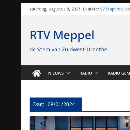
Skip
Laatste:
VV Staphorst lo
zaterdag, augustus 8, 2026
to
kwalificatieron
Beker
content
Nieuw zonnepar
RTV Meppel
bijna 1.000 zon
genomen
Luxor neemt bi
de Stem van Zuidwest-Drenthe
Hoogeveen over: 
topbioscoop ge
Staphorst maakt
brullende motor
grasbaanraces 
NIEUWS
RADIO
RADIO GEM
Vrijwilligers la
van vissport: “Da
drukken”
Dag:
08/01/2024