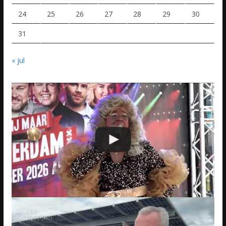
24
25
26
27
28
29
30
31
« jul