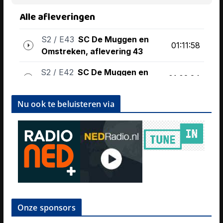
Nu ook te beluisteren via
Onze sponsors