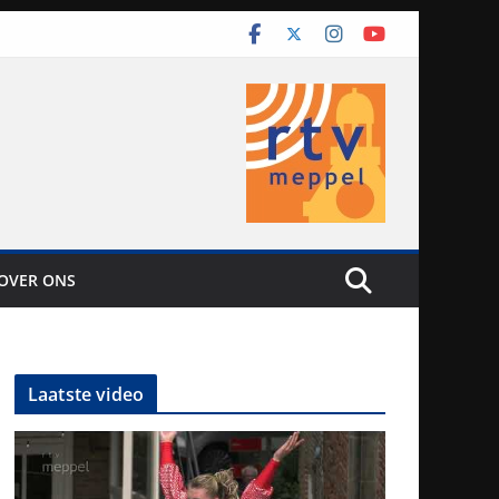
OVER ONS
Laatste video