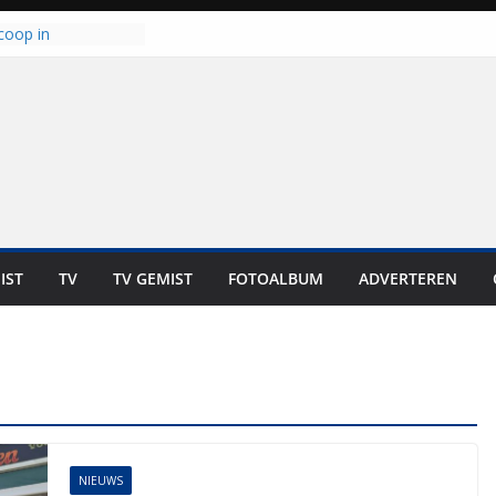
coop in
it is altijd een
est”
ich op voor
: internationale
aan voor de deur
n bewoners genieten
s niet in geld uit te
 zwemlocaties in de
danks warme dagen
lt ‘Japie’ Mokum
IST
TV
TV GEMIST
FOTOALBUM
ADVERTEREN
toomt hij z’n
aar: “Ze moeten het
n overnemen”
NIEUWS