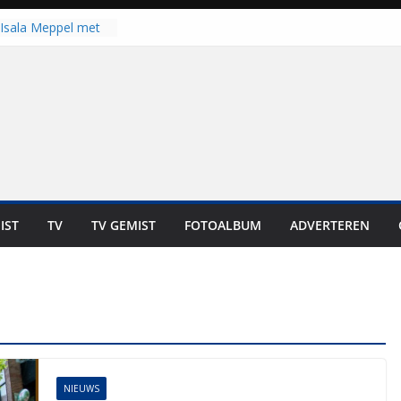
Isala Meppel met
panelen in gebruik
coop in
it is altijd een
est”
ich op voor
: internationale
aan voor de deur
n bewoners genieten
s niet in geld uit te
IST
TV
TV GEMIST
FOTOALBUM
ADVERTEREN
 zwemlocaties in de
danks warme dagen
NIEUWS