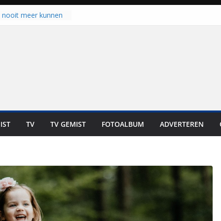
u nooit meer kunnen
gloort er toch weer
aal is nog niet klaar”
ot UNA in eerste
de Eurojackpot KNVB
k Isala Meppel met
nepanelen in gebruik
oscoop in
“Dit is altijd een
weest”
IST
TV
TV GEMIST
FOTOALBUM
ADVERTEREN
 zich op voor
en: internationale
staan voor de deur