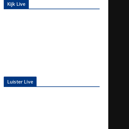
Kijk Live
Luister Live