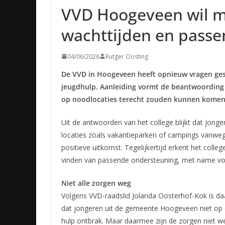
VVD Hoogeveen wil me
wachttijden en pass
04/06/2026
Rutger Oosting
De VVD in Hoogeveen heeft opnieuw vragen ges
jeugdhulp. Aanleiding vormt de beantwoording v
op noodlocaties terecht zouden kunnen komen 
Uit de antwoorden van het college blijkt dat jong
locaties zoals vakantieparken of campings vanw
positieve uitkomst. Tegelijkertijd erkent het colle
vinden van passende ondersteuning, met name vo
Niet alle zorgen weg
Volgens VVD-raadslid Jolanda Oosterhof-Kok is d
dat jongeren uit de gemeente Hoogeveen niet op 
hulp ontbrak. Maar daarmee zijn de zorgen niet weg