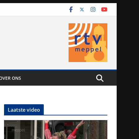
OVER ONS
Laatste video