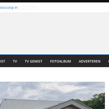
 haalt ‘Japie’ Mokum
nu stoomt hij z’n
t klaar: “Ze moeten het
unnen overnemen”
bioscoop in
: “Dit is altijd een
geweest”
kt zich op voor
oren: internationale
s staan voor de deur
laten bewoners genieten
Dat is niet in geld uit te
IST
TV
TV GEMIST
FOTOALBUM
ADVERTEREN
t bij zwemlocaties in de
d ondanks warme dagen