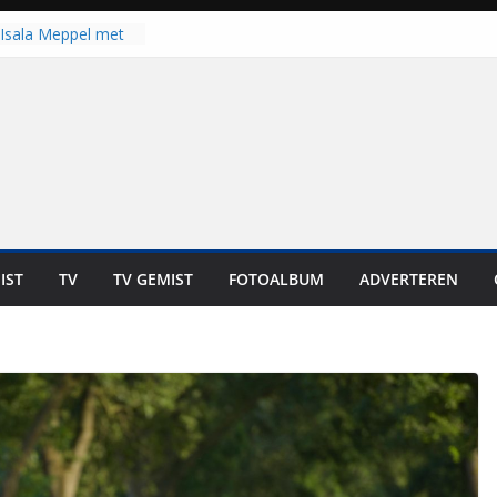
Isala Meppel met
panelen in gebruik
coop in
it is altijd een
est”
ich op voor
: internationale
aan voor de deur
n bewoners genieten
s niet in geld uit te
IST
TV
TV GEMIST
FOTOALBUM
ADVERTEREN
 zwemlocaties in de
danks warme dagen