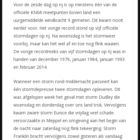
Voor de zesde dag op rij is op minstens één van de
officiële KNMI meetpunten boven land een
uurgemiddelde windkracht 9 gemeten. Dit kwam nooit
eerder voor. Het vorige record stond op vijf officiële
stormdagen
op rij. Na woensdag is het stormweer
voorbij, maar kan het wel af en toe nog flink waaien.
De vorige recordreeks van vijf stormdagen op rij was in
handen van december 1979, januari 1984, januari 1993
en februari 2014.
Wanneer een storm rond middernacht passeert kan
één stormdepressie twee stormdagen opleveren. Dit
was afgelopen week het geval met storm Dudley die
woensdag en donderdag over ons land trok. Vervolgens
kwam zware storm Eunice die vrijdag veel schade
veroorzaakte in Meppel en omgeving aan het begin van
de nacht naar zaterdag nog flink tekeerging. Storm
Franklin bracht vervolgens zowel gisteren als vandaag