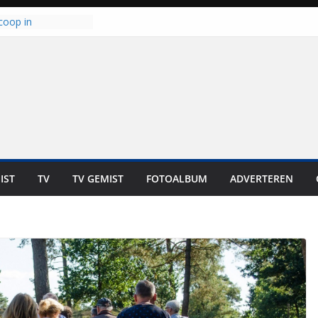
coop in
it is altijd een
est”
ich op voor
: internationale
aan voor de deur
n bewoners genieten
s niet in geld uit te
 zwemlocaties in de
danks warme dagen
lt ‘Japie’ Mokum
IST
TV
TV GEMIST
FOTOALBUM
ADVERTEREN
toomt hij z’n
aar: “Ze moeten het
n overnemen”