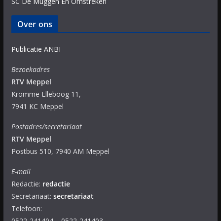
SC De Muggen En Omstreken
Over ons
Publicatie ANBI
Bezoekadres
RTV Meppel
Kromme Elleboog 11,
7941 KC Meppel
Postadres/secretariaat
RTV Meppel
Postbus 510, 7940 AM Meppel
E-mail
Redactie:
redactie
Secretariaat:
secretariaat
Telefoon:
0522-241404 – 0522-241403