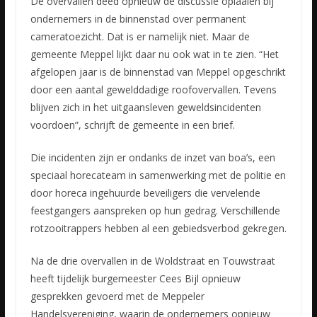
De overvallen deed opnieuw de discussie oplaaien bij
ondernemers in de binnenstad over permanent
cameratoezicht. Dat is er namelijk niet. Maar de
gemeente Meppel lijkt daar nu ook wat in te zien. “Het
afgelopen jaar is de binnenstad van Meppel opgeschrikt
door een aantal gewelddadige roofovervallen. Tevens
blijven zich in het uitgaansleven geweldsincidenten
voordoen”, schrijft de gemeente in een brief.
Die incidenten zijn er ondanks de inzet van boa’s, een
speciaal horecateam in samenwerking met de politie en
door horeca ingehuurde beveiligers die vervelende
feestgangers aanspreken op hun gedrag. Verschillende
rotzooitrappers hebben al een gebiedsverbod gekregen.
Na de drie overvallen in de Woldstraat en Touwstraat
heeft tijdelijk burgemeester Cees Bijl opnieuw
gesprekken gevoerd met de Meppeler
Handelsvereniging, waarin de ondernemers opnieuw