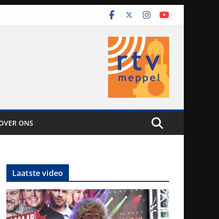
OVER ONS
Laatste video