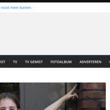
u nooit meer kunnen
gloort er toch weer
aal is nog niet klaar”
ot UNA in eerste
de Eurojackpot KNVB
k Isala Meppel met
nepanelen in gebruik
oscoop in
“Dit is altijd een
weest”
IST
TV
TV GEMIST
FOTOALBUM
ADVERTEREN
 zich op voor
en: internationale
staan voor de deur