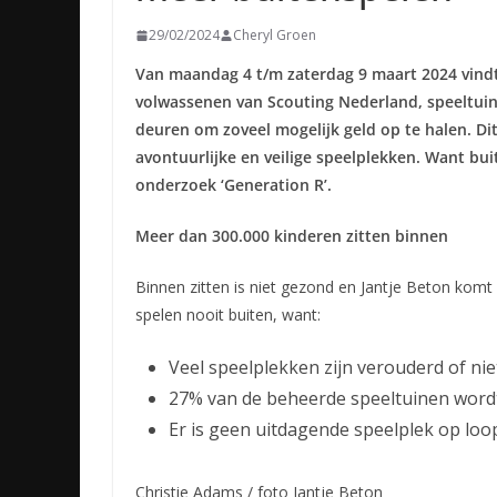
29/02/2024
Cheryl Groen
Van maandag 4 t/m zaterdag 9 maart 2024 vindt d
volwassenen van Scouting Nederland, speeltuin
deuren om zoveel mogelijk geld op te halen.
Di
avontuurlijke en veilige speelplekken. Want bu
onderzoek ‘Generation R’.
Meer dan 300.000 kinderen zitten binnen
Binnen zitten is niet gezond en Jantje Beton komt
spelen nooit buiten, want:
Veel speelplekken zijn verouderd of niet
27% van de beheerde speeltuinen word
Er is geen uitdagende speelplek op loo
Christie Adams / foto Jantje Beton