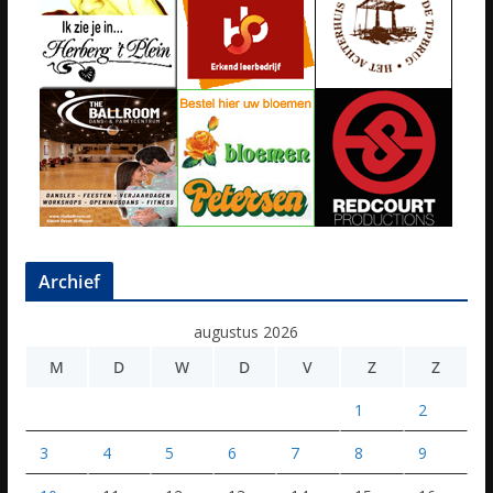
Archief
augustus 2026
M
D
W
D
V
Z
Z
1
2
3
4
5
6
7
8
9