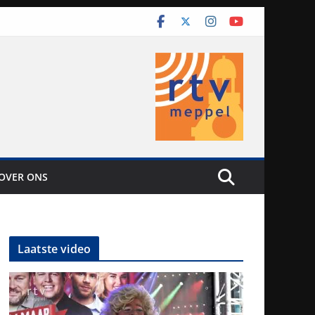
OVER ONS
Laatste video