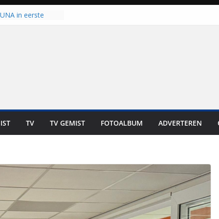
 UNA in eerste
 Eurojackpot KNVB
Isala Meppel met
panelen in gebruik
coop in
it is altijd een
est”
ich op voor
: internationale
aan voor de deur
IST
TV
TV GEMIST
FOTOALBUM
ADVERTEREN
n bewoners genieten
s niet in geld uit te