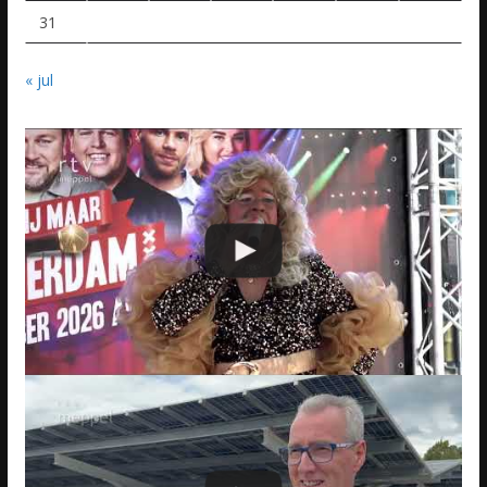
31
« jul