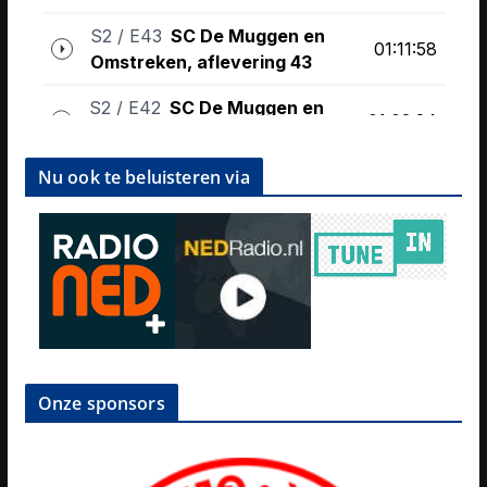
Nu ook te beluisteren via
Onze sponsors