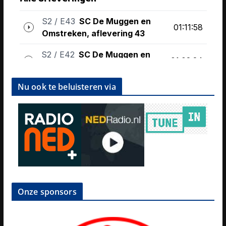
Nu ook te beluisteren via
Onze sponsors