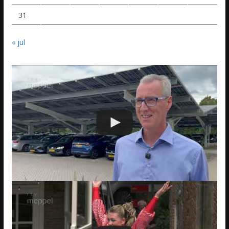
31
« jul