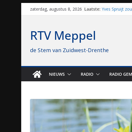
Skip
Laatste:
Yves Spruijt zo
zaterdag, augustus 8, 2026
to
voetballen, nu 
hoop: “Mijn verh
content
VV Staphorst lo
RTV Meppel
kwalificatieron
Beker
Nieuw zonnepar
de Stem van Zuidwest-Drenthe
bijna 1.000 zon
genomen
Luxor neemt bi
Hoogeveen over: 
topbioscoop ge
NIEUWS
RADIO
RADIO GEM
Staphorst maakt
brullende motor
grasbaanraces 