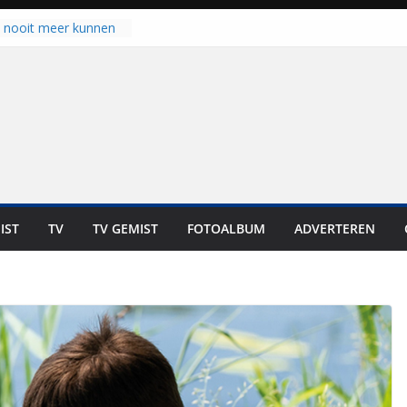
u nooit meer kunnen
gloort er toch weer
aal is nog niet klaar”
ot UNA in eerste
de Eurojackpot KNVB
k Isala Meppel met
nepanelen in gebruik
oscoop in
“Dit is altijd een
weest”
IST
TV
TV GEMIST
FOTOALBUM
ADVERTEREN
 zich op voor
en: internationale
staan voor de deur