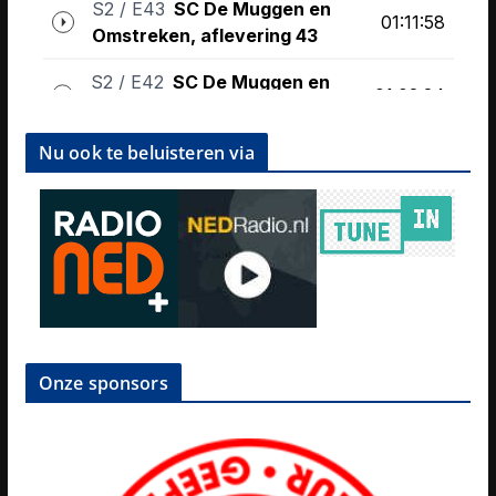
Nu ook te beluisteren via
Onze sponsors