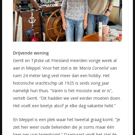
Drijvende woning
Gerrit en Tjitske uit Friesland meerden vorige week al
aan in Meppel. Voor het stel is de ‘
Maria Cornelia
’ van
ruim 24 meter lang veel meer dan een hobby. Het
historische vrachtschip uit 1925 is sinds vorig jaar
namelijk hun thuis. “Varen is het mooiste wat er is”,
vertelt Gerrit. “Dit hadden we veel eerder moeten doen.
Het voelt een beetje alsof je elke dag vakantie hebt.”
En Meppel is een plek waar het tweetal graag komt. “Je
ziet hier weer oude bekenden die je soms maar één
keer per jaar tegenkomt.” Daarnaast vindt het stel de