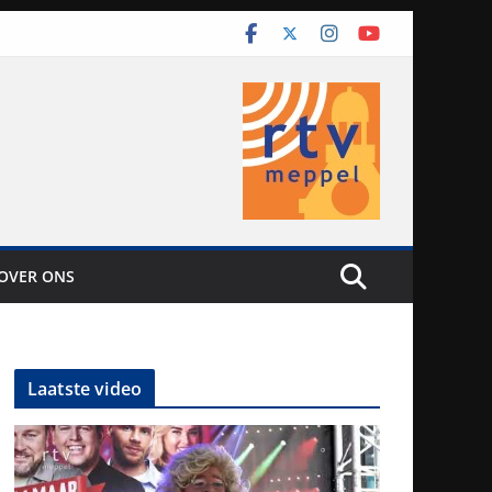
OVER ONS
Laatste video