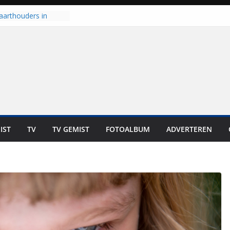
aarthouders in
orst gaan naar PEC
 nooit meer kunnen
oort er toch weer
l is nog niet klaar”
t UNA in eerste
e Eurojackpot KNVB
 Isala Meppel met
epanelen in gebruik
IST
TV
TV GEMIST
FOTOALBUM
ADVERTEREN
scoop in
Dit is altijd een
eest”