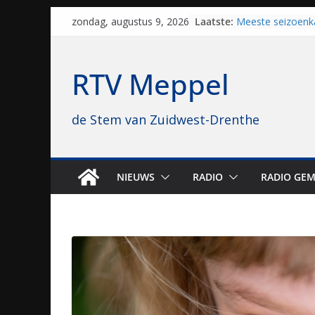
Skip
Laatste:
Meeste seizoenk
zondag, augustus 9, 2026
to
Meppel en Staph
Zwolle
content
Yves Spruijt zou
RTV Meppel
voetballen, nu gl
hoop: “Mijn verhaa
VV Staphorst loo
de Stem van Zuidwest-Drenthe
kwalificatierond
Beker
Nieuw zonnepark
bijna 1.000 zonn
genomen
NIEUWS
RADIO
RADIO GEM
Luxor neemt bio
Hoogeveen over: “
topbioscoop gew