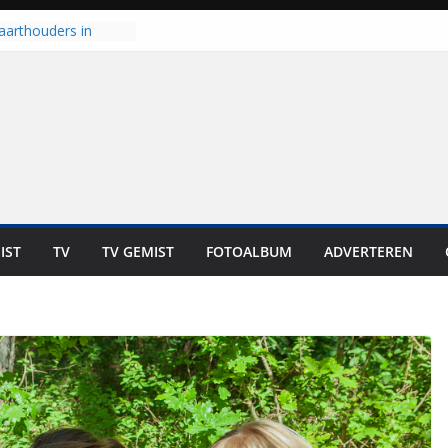
aarthouders in
orst gaan naar PEC
 nooit meer kunnen
oort er toch weer
l is nog niet klaar”
t UNA in eerste
e Eurojackpot KNVB
 Isala Meppel met
epanelen in gebruik
IST
TV
TV GEMIST
FOTOALBUM
ADVERTEREN
scoop in
Dit is altijd een
eest”