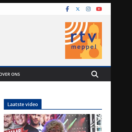
OVER ONS
Laatste video