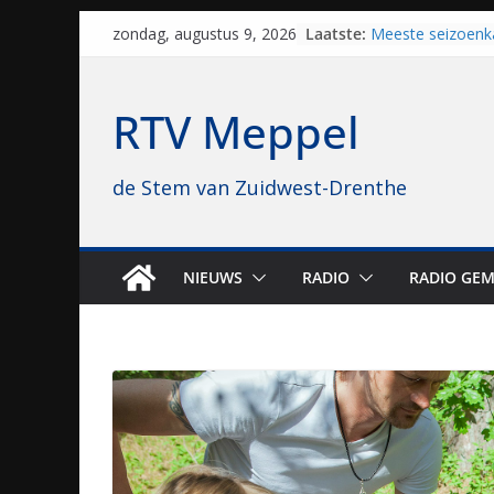
Skip
Laatste:
Meeste seizoenk
zondag, augustus 9, 2026
to
Meppel en Staph
Zwolle
content
Yves Spruijt zou
RTV Meppel
voetballen, nu gl
hoop: “Mijn verhaa
VV Staphorst loo
de Stem van Zuidwest-Drenthe
kwalificatierond
Beker
Nieuw zonnepark
bijna 1.000 zonn
genomen
NIEUWS
RADIO
RADIO GEM
Luxor neemt bio
Hoogeveen over: “
topbioscoop gew