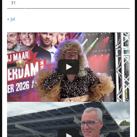
31
« jul