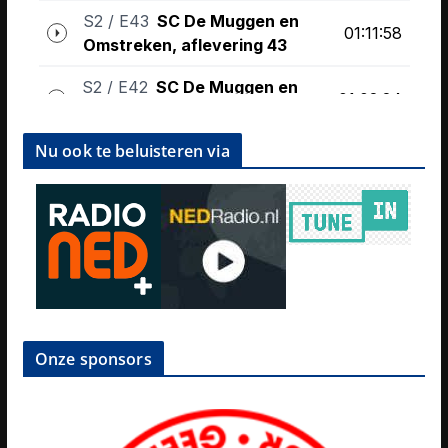
Nu ook te beluisteren via
Onze sponsors