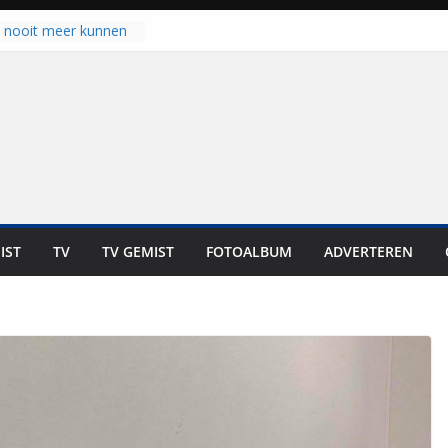
u nooit meer kunnen
gloort er toch weer
aal is nog niet klaar”
ot UNA in eerste
de Eurojackpot KNVB
k Isala Meppel met
nepanelen in gebruik
oscoop in
“Dit is altijd een
weest”
IST
TV
TV GEMIST
FOTOALBUM
ADVERTEREN
 zich op voor
en: internationale
staan voor de deur