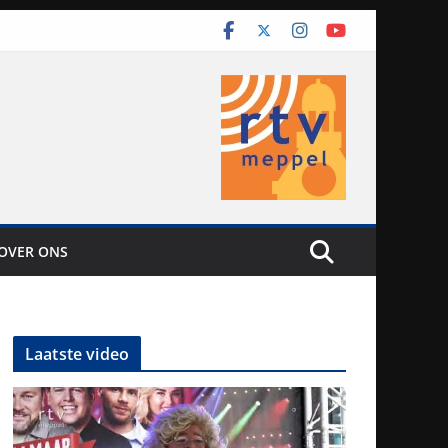
OVER ONS
Laatste video