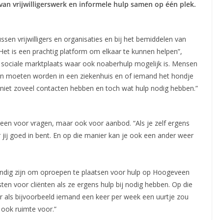
an vrijwilligerswerk en informele hulp samen op één plek.
sen vrijwilligers en organisaties en bij het bemiddelen van
et is een prachtig platform om elkaar te kunnen helpen”,
en sociale marktplaats waar ook noaberhulp mogelijk is. Mensen
n moeten worden in een ziekenhuis en of iemand het hondje
e niet zoveel contacten hebben en toch wat hulp nodig hebben.”
leen voor vragen, maar ook voor aanbod. “Als je zelf ergens
 jij goed in bent. En op die manier kan je ook een ander weer
andig zijn om oproepen te plaatsen voor hulp op Hoogeveen
ten voor cliënten als ze ergens hulp bij nodig hebben. Op die
r als bijvoorbeeld iemand een keer per week een uurtje zou
 ook ruimte voor.”